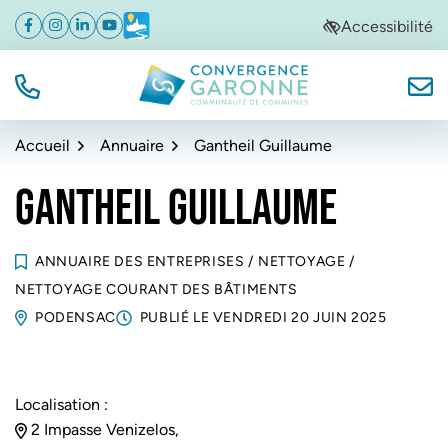
Gestion des traceurs
Aller
Aller
Aller
Accessibilité
Facebook
(ouverture dans un nouvel onglet)
Instagram
(ouverture dans un nouvel onglet)
Linkedin
(ouverture dans un nouvel onglet)
YouTube
(ouverture dans un nouvel onglet)
Météo
(ouverture dans un nouvel onglet)
à
au
au
la
contenu
pied
navigation
de
TÉL.
NOUS
Convergence Garonne
page
Accueil
Annuaire
Gantheil Guillaume
GANTHEIL GUILLAUME
ANNUAIRE DES ENTREPRISES
/
NETTOYAGE
/
NETTOYAGE COURANT DES BÂTIMENTS
PODENSAC
PUBLIÉ LE
VENDREDI 20 JUIN 2025
Localisation :
2 Impasse Venizelos,