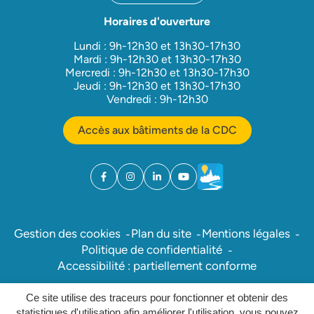
Horaires d'ouverture
Lundi : 9h-12h30 et 13h30-17h30
Mardi : 9h-12h30 et 13h30-17h30
Mercredi : 9h-12h30 et 13h30-17h30
Jeudi : 9h-12h30 et 13h30-17h30
Vendredi : 9h-12h30
Accès aux bâtiments de la CDC
Facebook
(ouverture dans un nouvel onglet)
Instagram
(ouverture dans un nouvel onglet)
Linkedin
(ouverture dans un nouvel onglet)
YouTube
(ouverture dans un nouvel ong
Météo
(ouverture dans un nouv
Gestion des cookies
Plan du site
Mentions légales
Politique de confidentialité
Accessibilité : partiellement conforme
Ce site utilise des traceurs pour fonctionner et obtenir des
Inovagora (ouverture dans un nou
Site réalisé par
statistiques d'utilisation afin améliorer l'utilisation, vous pouvez