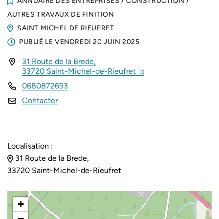
ANNUAIRE DES ENTREPRISES
/
CONSTRUCTION
/
AUTRES TRAVAUX DE FINITION
SAINT MICHEL DE RIEUFRET
PUBLIÉ LE
VENDREDI 20 JUIN 2025
31 Route de la Brede,
INFOS UTILES
(ouverture dans un nou
(ouverture dans un no
33720 Saint-Michel-de-Rieufret
0680872693
Contacter
Localisation :
31 Route de la Brede,
33720 Saint-Michel-de-Rieufret
+
−