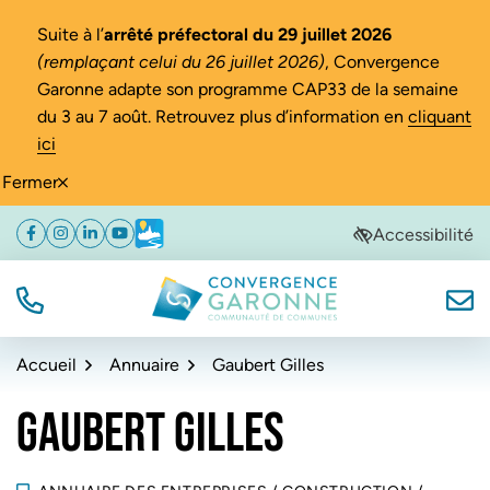
Gestion des traceurs
Suite à l’
arrêté préfectoral du 29 juillet 2026
(remplaçant celui du 26 juillet 2026)
, Convergence
Garonne adapte son programme CAP33 de la semaine
du 3 au 7 août. Retrouvez plus d’information en
cliquant
ici
Fermer
Aller
Aller
Aller
Accessibilité
Facebook
(ouverture dans un nouvel onglet)
Instagram
(ouverture dans un nouvel onglet)
Linkedin
(ouverture dans un nouvel onglet)
YouTube
(ouverture dans un nouvel onglet)
Météo
(ouverture dans un nouvel onglet)
à
au
au
la
contenu
pied
navigation
de
TÉL.
NOUS
Convergence Garonne
page
Accueil
Annuaire
Gaubert Gilles
GAUBERT GILLES