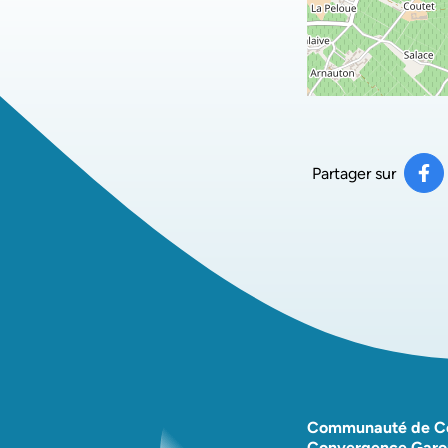
Partager sur
Pa
(ou
Communauté de 
Convergence Garo