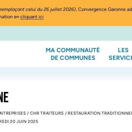
(remplaçant celui du 26 juillet 2026)
, Convergence Garonne a
rmation en
cliquant ici
MA COMMUNAUTÉ
LES
DE COMMUNES
SERVIC
NE
ENTREPRISES
/
CHR TRAITEURS
/
RESTAURATION TRADITIONNE
EDI 20 JUIN 2025