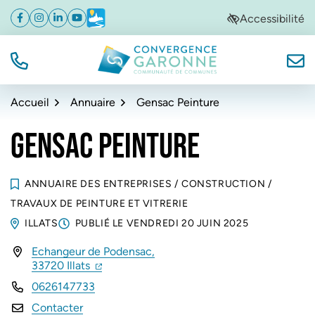
Gestion des traceurs
Aller
Aller
Aller
Accessibilité
Facebook
(ouverture dans un nouvel onglet)
Instagram
(ouverture dans un nouvel onglet)
Linkedin
(ouverture dans un nouvel onglet)
YouTube
(ouverture dans un nouvel onglet)
Météo
(ouverture dans un nouvel onglet)
à
au
au
la
contenu
pied
navigation
de
TÉL.
NOUS
Convergence Garonne
page
Accueil
Annuaire
Gensac Peinture
GENSAC PEINTURE
ANNUAIRE DES ENTREPRISES
/
CONSTRUCTION
/
TRAVAUX DE PEINTURE ET VITRERIE
ILLATS
PUBLIÉ LE
VENDREDI 20 JUIN 2025
Echangeur de Podensac,
INFOS UTILES
(ouverture dans un nouvel onglet)
(ouverture dans un nouvel onglet)
33720 Illats
0626147733
Contacter