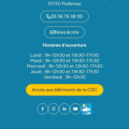
33720 Podensac
05 56 76 38 00
Nous écrire
Horaires d'ouverture
Lundi : 9h-12h30 et 13h30-17h30
Mardi : 9h-12h30 et 13h30-17h30
Mercredi : 9h-12h30 et 13h30-17h30
Jeudi : 9h-12h30 et 13h30-17h30
Vendredi : 9h-12h30
Accès aux bâtiments de la CDC
Facebook
(ouverture dans un nouvel onglet)
Instagram
(ouverture dans un nouvel onglet)
Linkedin
(ouverture dans un nouvel onglet)
YouTube
(ouverture dans un nouvel ong
Météo
(ouverture dans un nouv