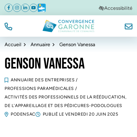
Gestion des traceurs
Aller
Aller
Aller
Accessibilité
Facebook
(ouverture dans un nouvel onglet)
Instagram
(ouverture dans un nouvel onglet)
Linkedin
(ouverture dans un nouvel onglet)
YouTube
(ouverture dans un nouvel onglet)
Météo
(ouverture dans un nouvel onglet)
à
au
au
la
contenu
pied
navigation
de
TÉL.
NOUS
Convergence Garonne
page
Accueil
Annuaire
Genson Vanessa
GENSON VANESSA
ANNUAIRE DES ENTREPRISES
/
PROFESSIONS PARAMÉDICALES
/
ACTIVITÉS DES PROFESSIONNELS DE LA RÉÉDUCATION,
DE L'APPAREILLAGE ET DES PÉDICURES-PODOLOGUES
PODENSAC
PUBLIÉ LE
VENDREDI 20 JUIN 2025