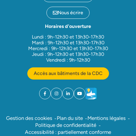
Nous écrire
Horaires d'ouverture
Lundi : 9h-12h30 et 13h30-17h30
Mardi : 9h-12h30 et 13h30-17h30
Mercredi : 9h-12h30 et 13h30-17h30
Jeudi : 9h-12h30 et 13h30-17h30
Vendredi : 9h-12h30
Accès aux bâtiments de la CDC
Facebook
(ouverture dans un nouvel onglet)
Instagram
(ouverture dans un nouvel onglet)
Linkedin
(ouverture dans un nouvel onglet)
YouTube
(ouverture dans un nouvel ong
Météo
(ouverture dans un nouv
Gestion des cookies
Plan du site
Mentions légales
Politique de confidentialité
Accessibilité : partiellement conforme