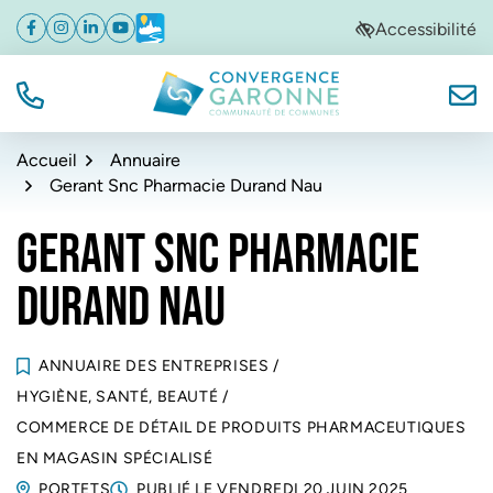
Gestion des traceurs
Aller
Aller
Aller
Accessibilité
Facebook
(ouverture dans un nouvel onglet)
Instagram
(ouverture dans un nouvel onglet)
Linkedin
(ouverture dans un nouvel onglet)
YouTube
(ouverture dans un nouvel onglet)
Météo
(ouverture dans un nouvel onglet)
à
au
au
la
contenu
pied
navigation
de
TÉL.
NOUS
Convergence Garonne
page
Accueil
Annuaire
Gerant Snc Pharmacie Durand Nau
GERANT SNC PHARMACIE
DURAND NAU
ANNUAIRE DES ENTREPRISES
/
HYGIÈNE, SANTÉ, BEAUTÉ
/
COMMERCE DE DÉTAIL DE PRODUITS PHARMACEUTIQUES
EN MAGASIN SPÉCIALISÉ
PORTETS
PUBLIÉ LE
VENDREDI 20 JUIN 2025