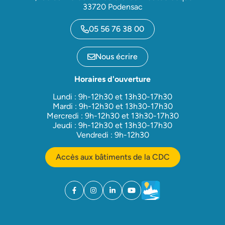
33720 Podensac
05 56 76 38 00
Nous écrire
Horaires d'ouverture
Lundi : 9h-12h30 et 13h30-17h30
Mardi : 9h-12h30 et 13h30-17h30
Mercredi : 9h-12h30 et 13h30-17h30
Jeudi : 9h-12h30 et 13h30-17h30
Vendredi : 9h-12h30
Accès aux bâtiments de la CDC
Facebook
(ouverture dans un nouvel onglet)
Instagram
(ouverture dans un nouvel onglet)
Linkedin
(ouverture dans un nouvel onglet)
YouTube
(ouverture dans un nouvel ong
Météo
(ouverture dans un nouv