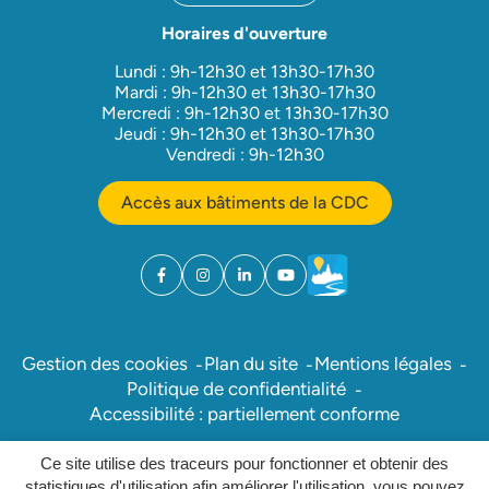
Horaires d'ouverture
Lundi : 9h-12h30 et 13h30-17h30
Mardi : 9h-12h30 et 13h30-17h30
Mercredi : 9h-12h30 et 13h30-17h30
Jeudi : 9h-12h30 et 13h30-17h30
Vendredi : 9h-12h30
Accès aux bâtiments de la CDC
Facebook
(ouverture dans un nouvel onglet)
Instagram
(ouverture dans un nouvel onglet)
Linkedin
(ouverture dans un nouvel onglet)
YouTube
(ouverture dans un nouvel ong
Météo
(ouverture dans un nouv
Gestion des cookies
Plan du site
Mentions légales
Politique de confidentialité
Accessibilité : partiellement conforme
Ce site utilise des traceurs pour fonctionner et obtenir des
Inovagora (ouverture dans un nou
Site réalisé par
statistiques d'utilisation afin améliorer l'utilisation, vous pouvez