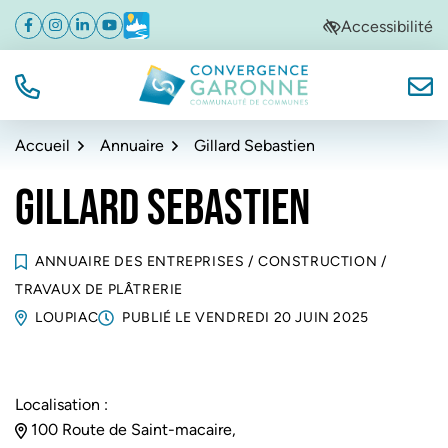
Gestion des traceurs
Aller
Aller
Aller
Accessibilité
Facebook
(ouverture dans un nouvel onglet)
Instagram
(ouverture dans un nouvel onglet)
Linkedin
(ouverture dans un nouvel onglet)
YouTube
(ouverture dans un nouvel onglet)
Météo
(ouverture dans un nouvel onglet)
à
au
au
la
contenu
pied
navigation
de
TÉL.
NOUS
Convergence Garonne
page
Accueil
Annuaire
Gillard Sebastien
GILLARD SEBASTIEN
ANNUAIRE DES ENTREPRISES
/
CONSTRUCTION
/
TRAVAUX DE PLÂTRERIE
LOUPIAC
PUBLIÉ LE
VENDREDI 20 JUIN 2025
Localisation :
100 Route de Saint-macaire,