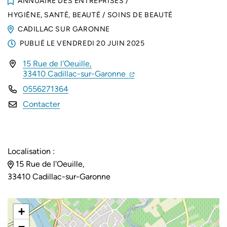
ANNUAIRE DES ENTREPRISES
/
HYGIÈNE, SANTÉ, BEAUTÉ
/
SOINS DE BEAUTÉ
CADILLAC SUR GARONNE
PUBLIÉ LE
VENDREDI 20 JUIN 2025
15 Rue de l'Oeuille,
INFOS UTILES
(ouverture dans un nouvel 
(ouverture dans un nouvel
33410 Cadillac-sur-Garonne
0556271364
Contacter
Localisation :
15 Rue de l'Oeuille,
33410 Cadillac-sur-Garonne
+
−