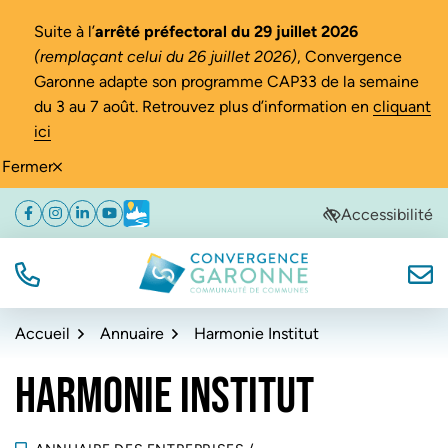
Gestion des traceurs
Suite à l’
arrêté préfectoral du 29 juillet 2026
(remplaçant celui du 26 juillet 2026)
, Convergence
Garonne adapte son programme CAP33 de la semaine
du 3 au 7 août. Retrouvez plus d’information en
cliquant
ici
Fermer
Aller
Aller
Aller
Accessibilité
Facebook
(ouverture dans un nouvel onglet)
Instagram
(ouverture dans un nouvel onglet)
Linkedin
(ouverture dans un nouvel onglet)
YouTube
(ouverture dans un nouvel onglet)
Météo
(ouverture dans un nouvel onglet)
à
au
au
la
contenu
pied
navigation
de
TÉL.
NOUS
Convergence Garonne
page
Accueil
Annuaire
Harmonie Institut
HARMONIE INSTITUT