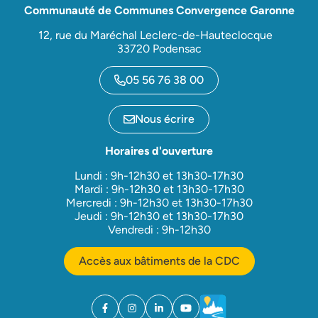
Communauté de Communes Convergence Garonne
12, rue du Maréchal Leclerc-de-Hauteclocque
33720 Podensac
05 56 76 38 00
Nous écrire
Horaires d'ouverture
Lundi : 9h-12h30 et 13h30-17h30
Mardi : 9h-12h30 et 13h30-17h30
Mercredi : 9h-12h30 et 13h30-17h30
Jeudi : 9h-12h30 et 13h30-17h30
Vendredi : 9h-12h30
Accès aux bâtiments de la CDC
Facebook
(ouverture dans un nouvel onglet)
Instagram
(ouverture dans un nouvel onglet)
Linkedin
(ouverture dans un nouvel onglet)
YouTube
(ouverture dans un nouvel ong
Météo
(ouverture dans un nouv