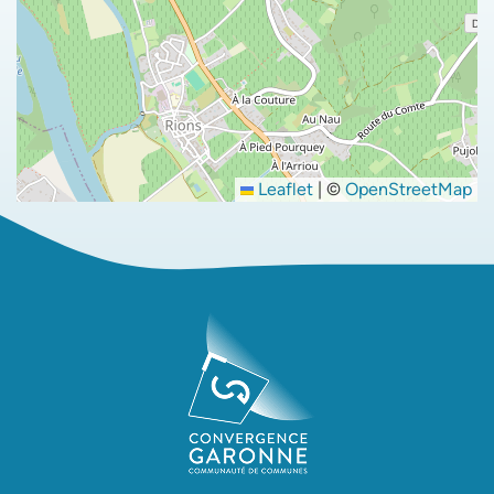
Leaflet
|
©
OpenStreetMap