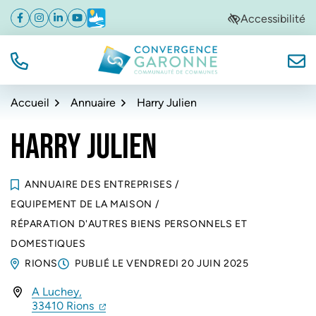
Gestion des traceurs
Aller
Aller
Aller
Accessibilité
Facebook
(ouverture dans un nouvel onglet)
Instagram
(ouverture dans un nouvel onglet)
Linkedin
(ouverture dans un nouvel onglet)
YouTube
(ouverture dans un nouvel onglet)
Météo
(ouverture dans un nouvel onglet)
à
au
au
la
contenu
pied
navigation
de
TÉL.
NOUS
Convergence Garonne
page
Accueil
Annuaire
Harry Julien
HARRY JULIEN
ANNUAIRE DES ENTREPRISES
/
EQUIPEMENT DE LA MAISON
/
RÉPARATION D'AUTRES BIENS PERSONNELS ET
DOMESTIQUES
RIONS
PUBLIÉ LE
VENDREDI 20 JUIN 2025
A Luchey,
INFOS UTILES
(ouverture dans un nouvel onglet)
(ouverture dans un nouvel onglet)
33410 Rions