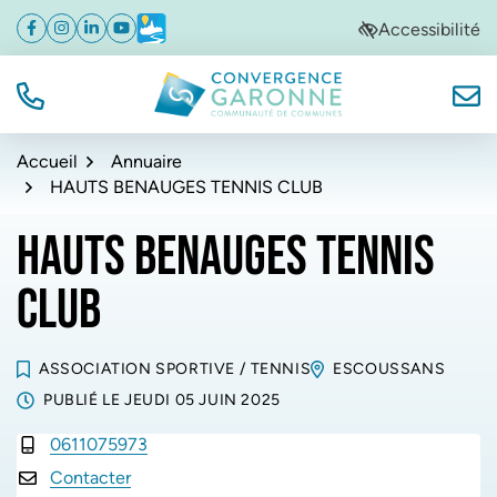
Gestion des traceurs
Aller
Aller
Aller
Accessibilité
Facebook
(ouverture dans un nouvel onglet)
Instagram
(ouverture dans un nouvel onglet)
Linkedin
(ouverture dans un nouvel onglet)
YouTube
(ouverture dans un nouvel onglet)
Météo
(ouverture dans un nouvel onglet)
à
au
au
la
contenu
pied
navigation
de
TÉL.
NOUS
Convergence Garonne
page
Accueil
Annuaire
HAUTS BENAUGES TENNIS CLUB
HAUTS BENAUGES TENNIS
CLUB
ASSOCIATION SPORTIVE
/
TENNIS
ESCOUSSANS
PUBLIÉ LE
JEUDI 05 JUIN 2025
0611075973
INFOS UTILES
Contacter