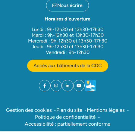
Nous écrire
Horaires d'ouverture
Lundi : 9h-12h30 et 13h30-17h30
Mardi : 9h-12h30 et 13h30-17h30
Mercredi : 9h-12h30 et 13h30-17h30
Jeudi : 9h-12h30 et 13h30-17h30
Vendredi : 9h-12h30
Accès aux bâtiments de la CDC
Facebook
(ouverture dans un nouvel onglet)
Instagram
(ouverture dans un nouvel onglet)
Linkedin
(ouverture dans un nouvel onglet)
YouTube
(ouverture dans un nouvel ong
Météo
(ouverture dans un nouv
Gestion des cookies
Plan du site
Mentions légales
Politique de confidentialité
Accessibilité : partiellement conforme