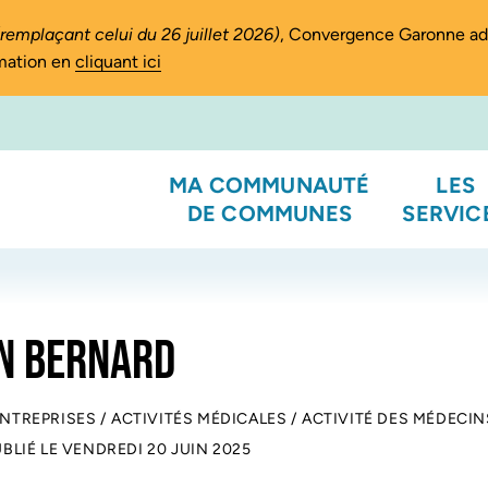
(remplaçant celui du 26 juillet 2026)
, Convergence Garonne a
rmation en
cliquant ici
MA COMMUNAUTÉ
LES
DE COMMUNES
SERVIC
N BERNARD
ENTREPRISES
/
ACTIVITÉS MÉDICALES
/
ACTIVITÉ DES MÉDECIN
UBLIÉ LE
VENDREDI 20 JUIN 2025