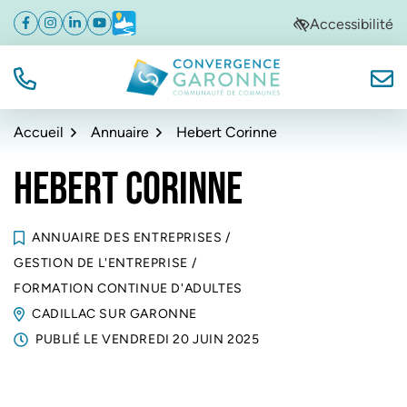
Gestion des traceurs
Aller
Aller
Aller
Accessibilité
Facebook
(ouverture dans un nouvel onglet)
Instagram
(ouverture dans un nouvel onglet)
Linkedin
(ouverture dans un nouvel onglet)
YouTube
(ouverture dans un nouvel onglet)
Météo
(ouverture dans un nouvel onglet)
à
au
au
la
contenu
pied
navigation
de
TÉL.
NOUS
Convergence Garonne
page
Accueil
Annuaire
Hebert Corinne
HEBERT CORINNE
ANNUAIRE DES ENTREPRISES
/
GESTION DE L'ENTREPRISE
/
FORMATION CONTINUE D'ADULTES
CADILLAC SUR GARONNE
PUBLIÉ LE
VENDREDI 20 JUIN 2025