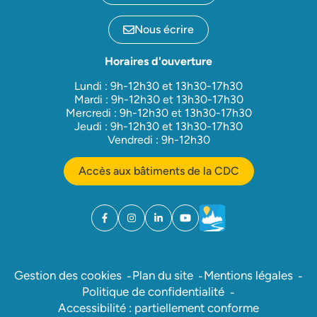
Nous écrire
Horaires d'ouverture
Lundi : 9h-12h30 et 13h30-17h30
Mardi : 9h-12h30 et 13h30-17h30
Mercredi : 9h-12h30 et 13h30-17h30
Jeudi : 9h-12h30 et 13h30-17h30
Vendredi : 9h-12h30
Accès aux bâtiments de la CDC
Facebook
(ouverture dans un nouvel onglet)
Instagram
(ouverture dans un nouvel onglet)
Linkedin
(ouverture dans un nouvel onglet)
YouTube
(ouverture dans un nouvel ong
Météo
(ouverture dans un nouv
Gestion des cookies
Plan du site
Mentions légales
Politique de confidentialité
Accessibilité : partiellement conforme