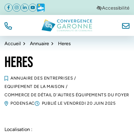
Gestion des traceurs
Aller
Aller
Aller
Accessibilité
Facebook
(ouverture dans un nouvel onglet)
Instagram
(ouverture dans un nouvel onglet)
Linkedin
(ouverture dans un nouvel onglet)
YouTube
(ouverture dans un nouvel onglet)
Météo
(ouverture dans un nouvel onglet)
à
au
au
la
contenu
pied
navigation
de
TÉL.
NOUS
Convergence Garonne
page
Accueil
Annuaire
Heres
HERES
ANNUAIRE DES ENTREPRISES
/
EQUIPEMENT DE LA MAISON
/
COMMERCE DE DÉTAIL D'AUTRES ÉQUIPEMENTS DU FOYER
PODENSAC
PUBLIÉ LE
VENDREDI 20 JUIN 2025
Localisation :