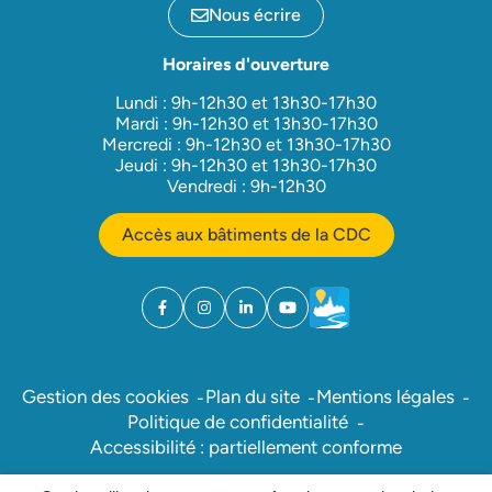
Nous écrire
Horaires d'ouverture
Lundi : 9h-12h30 et 13h30-17h30
Mardi : 9h-12h30 et 13h30-17h30
Mercredi : 9h-12h30 et 13h30-17h30
Jeudi : 9h-12h30 et 13h30-17h30
Vendredi : 9h-12h30
Accès aux bâtiments de la CDC
Facebook
(ouverture dans un nouvel onglet)
Instagram
(ouverture dans un nouvel onglet)
Linkedin
(ouverture dans un nouvel onglet)
YouTube
(ouverture dans un nouvel ong
Météo
(ouverture dans un nouv
Gestion des cookies
Plan du site
Mentions légales
Politique de confidentialité
Accessibilité : partiellement conforme