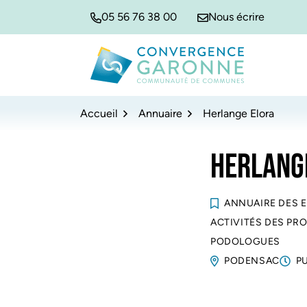
Gestion des traceurs
Aller
Aller
Aller
05 56 76 38 00
Nous écrire
à
au
au
la
contenu
pied
navigation
de
Convergence Garonne
page
Accueil
Annuaire
Herlange Elora
HERLANG
ANNUAIRE DES 
ACTIVITÉS DES PRO
PODOLOGUES
PODENSAC
P