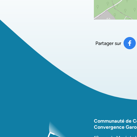
Partager sur
Pa
(ou
Communauté de 
Convergence Garo