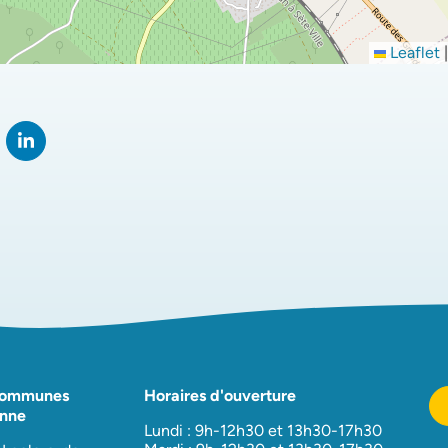
Leaflet
|
rtager sur Facebook
verture dans un nouvel onglet)
Partager sur LinkedIn
(ouverture dans un nouvel onglet)
Communes
Horaires d'ouverture
nne
Lundi : 9h-12h30 et 13h30-17h30