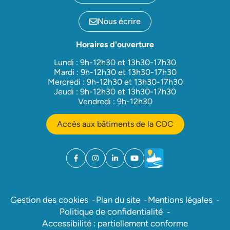
Nous écrire
Horaires d'ouverture
Lundi : 9h-12h30 et 13h30-17h30
Mardi : 9h-12h30 et 13h30-17h30
Mercredi : 9h-12h30 et 13h30-17h30
Jeudi : 9h-12h30 et 13h30-17h30
Vendredi : 9h-12h30
Accès aux bâtiments de la CDC
Facebook
(ouverture dans un nouvel onglet)
Instagram
(ouverture dans un nouvel onglet)
Linkedin
(ouverture dans un nouvel onglet)
YouTube
(ouverture dans un nouvel ong
Météo
(ouverture dans un nouv
Gestion des cookies
Plan du site
Mentions légales
Politique de confidentialité
Accessibilité : partiellement conforme