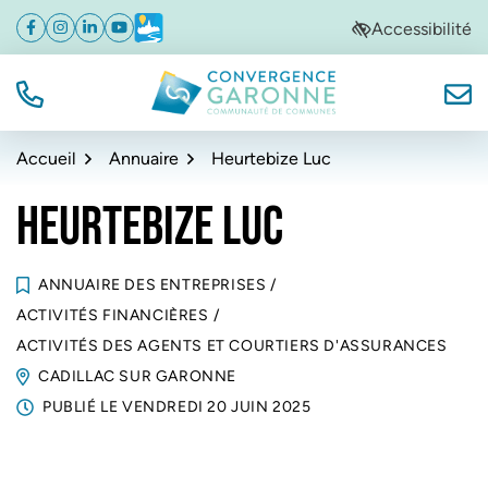
Gestion des traceurs
Aller
Aller
Aller
Accessibilité
Facebook
(ouverture dans un nouvel onglet)
Instagram
(ouverture dans un nouvel onglet)
Linkedin
(ouverture dans un nouvel onglet)
YouTube
(ouverture dans un nouvel onglet)
Météo
(ouverture dans un nouvel onglet)
à
au
au
la
contenu
pied
navigation
de
TÉL.
NOUS
Convergence Garonne
page
Accueil
Annuaire
Heurtebize Luc
HEURTEBIZE LUC
ANNUAIRE DES ENTREPRISES
/
ACTIVITÉS FINANCIÈRES
/
ACTIVITÉS DES AGENTS ET COURTIERS D'ASSURANCES
CADILLAC SUR GARONNE
PUBLIÉ LE
VENDREDI 20 JUIN 2025