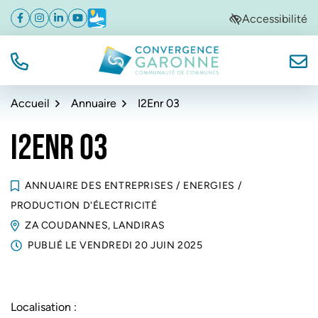
Gestion des traceurs
Aller
Aller
Aller
Accessibilité
Facebook
(ouverture dans un nouvel onglet)
Instagram
(ouverture dans un nouvel onglet)
Linkedin
(ouverture dans un nouvel onglet)
YouTube
(ouverture dans un nouvel onglet)
Météo
(ouverture dans un nouvel onglet)
à
au
au
la
contenu
pied
navigation
de
TÉL.
NOUS
Convergence Garonne
page
Accueil
Annuaire
I2Enr 03
I2ENR 03
ANNUAIRE DES ENTREPRISES
/
ENERGIES
/
PRODUCTION D'ÉLECTRICITÉ
ZA COUDANNES, LANDIRAS
PUBLIÉ LE
VENDREDI 20 JUIN 2025
Localisation :