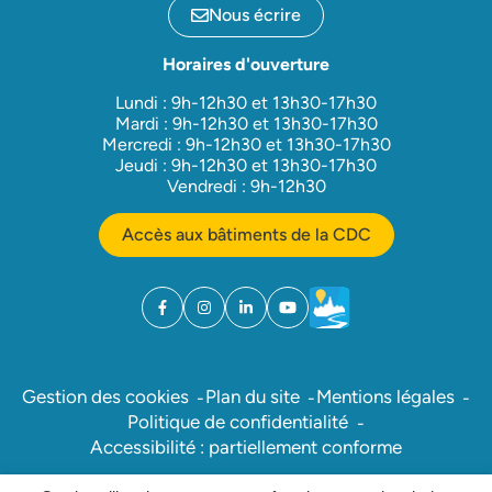
Nous écrire
Horaires d'ouverture
Lundi : 9h-12h30 et 13h30-17h30
Mardi : 9h-12h30 et 13h30-17h30
Mercredi : 9h-12h30 et 13h30-17h30
Jeudi : 9h-12h30 et 13h30-17h30
Vendredi : 9h-12h30
Accès aux bâtiments de la CDC
Facebook
(ouverture dans un nouvel onglet)
Instagram
(ouverture dans un nouvel onglet)
Linkedin
(ouverture dans un nouvel onglet)
YouTube
(ouverture dans un nouvel ong
Météo
(ouverture dans un nouv
Gestion des cookies
Plan du site
Mentions légales
Politique de confidentialité
Accessibilité : partiellement conforme