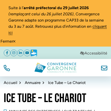
Gestion des traceurs
Suite à l’
arrêté préfectoral du 29 juillet 2026
(remplaçant celui du 26 juillet 2026)
, Convergence
Garonne adapte son programme CAP33 de la semaine
du 3 au 7 août. Retrouvez plus d’information en
cliquant
ici
Fermer
Aller
Aller
Aller
Accessibilité
Facebook
(ouverture dans un nouvel onglet)
Instagram
(ouverture dans un nouvel onglet)
Linkedin
(ouverture dans un nouvel onglet)
YouTube
(ouverture dans un nouvel onglet)
Météo
(ouverture dans un nouvel onglet)
à
au
au
la
contenu
pied
navigation
de
TÉL.
NOUS
Convergence Garonne
page
Accueil
Annuaire
Ice Tube – Le Chariot
ICE TUBE – LE CHARIOT