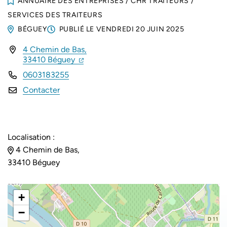
ANNUAIRE DES ENTREPRISES
/
CHR TRAITEURS
/
SERVICES DES TRAITEURS
BÉGUEY
PUBLIÉ LE
VENDREDI 20 JUIN 2025
4 Chemin de Bas,
INFOS UTILES
(ouverture dans un nouvel onglet)
(ouverture dans un nouvel onglet)
33410 Béguey
0603183255
Contacter
Localisation :
4 Chemin de Bas,
33410 Béguey
+
−