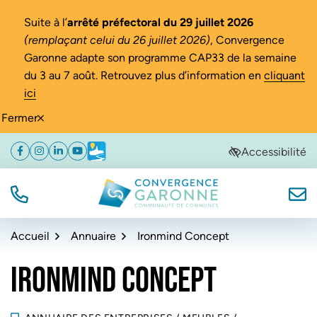
Gestion des traceurs
Suite à l’
arrêté préfectoral du 29 juillet 2026
(remplaçant celui du 26 juillet 2026)
, Convergence
Garonne adapte son programme CAP33 de la semaine
du 3 au 7 août. Retrouvez plus d’information en
cliquant
ici
Fermer
Aller
Aller
Aller
Accessibilité
Facebook
(ouverture dans un nouvel onglet)
Instagram
(ouverture dans un nouvel onglet)
Linkedin
(ouverture dans un nouvel onglet)
YouTube
(ouverture dans un nouvel onglet)
Météo
(ouverture dans un nouvel onglet)
à
au
au
la
contenu
pied
navigation
de
TÉL.
NOUS
Convergence Garonne
page
Accueil
Annuaire
Ironmind Concept
IRONMIND CONCEPT