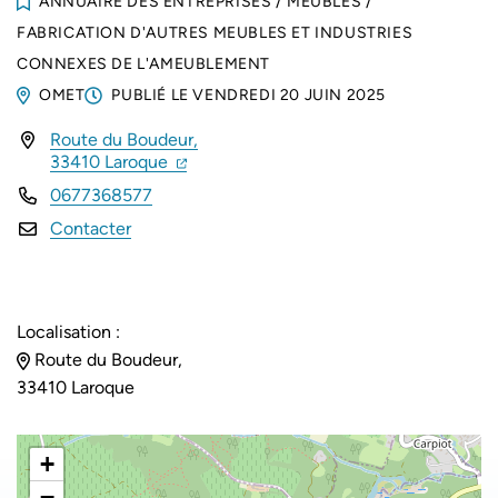
ANNUAIRE DES ENTREPRISES
/
MEUBLES
/
FABRICATION D'AUTRES MEUBLES ET INDUSTRIES
CONNEXES DE L'AMEUBLEMENT
OMET
PUBLIÉ LE
VENDREDI 20 JUIN 2025
Route du Boudeur,
INFOS UTILES
(ouverture dans un nouvel onglet)
(ouverture dans un nouvel onglet)
33410 Laroque
0677368577
Contacter
Localisation :
Route du Boudeur,
33410 Laroque
+
−