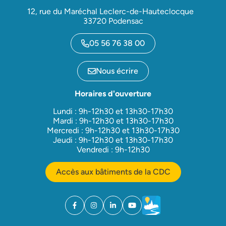
12, rue du Maréchal Leclerc-de-Hauteclocque
33720 Podensac
05 56 76 38 00
Nous écrire
Horaires d'ouverture
Lundi : 9h-12h30 et 13h30-17h30
Mardi : 9h-12h30 et 13h30-17h30
Mercredi : 9h-12h30 et 13h30-17h30
Jeudi : 9h-12h30 et 13h30-17h30
Vendredi : 9h-12h30
Accès aux bâtiments de la CDC
Facebook
(ouverture dans un nouvel onglet)
Instagram
(ouverture dans un nouvel onglet)
Linkedin
(ouverture dans un nouvel onglet)
YouTube
(ouverture dans un nouvel ong
Météo
(ouverture dans un nouv