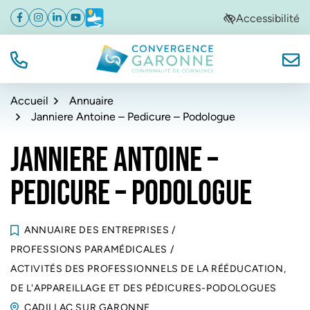
Gestion des traceurs
Aller
Aller
Aller
Accessibilité
Facebook
(ouverture dans un nouvel onglet)
Instagram
(ouverture dans un nouvel onglet)
Linkedin
(ouverture dans un nouvel onglet)
YouTube
(ouverture dans un nouvel onglet)
Météo
(ouverture dans un nouvel onglet)
à
au
au
la
contenu
pied
navigation
de
TÉL.
NOUS
Convergence Garonne
page
Accueil
Annuaire
Janniere Antoine – Pedicure – Podologue
JANNIERE ANTOINE –
PEDICURE – PODOLOGUE
ANNUAIRE DES ENTREPRISES
/
PROFESSIONS PARAMÉDICALES
/
ACTIVITÉS DES PROFESSIONNELS DE LA RÉÉDUCATION,
DE L'APPAREILLAGE ET DES PÉDICURES-PODOLOGUES
CADILLAC SUR GARONNE