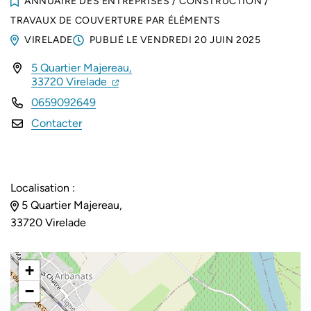
ANNUAIRE DES ENTREPRISES
/
CONSTRUCTION
/
TRAVAUX DE COUVERTURE PAR ÉLÉMENTS
VIRELADE
PUBLIÉ LE
VENDREDI 20 JUIN 2025
5 Quartier Majereau,
INFOS UTILES
(ouverture dans un nouvel onglet)
(ouverture dans un nouvel onglet)
33720 Virelade
0659092649
Contacter
Localisation :
5 Quartier Majereau,
33720 Virelade
+
−