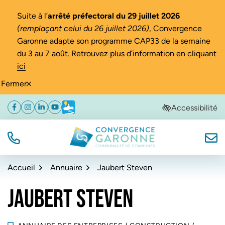
Gestion des traceurs
Suite à l’
arrêté préfectoral du 29 juillet 2026
(remplaçant celui du 26 juillet 2026)
, Convergence
Garonne adapte son programme CAP33 de la semaine
du 3 au 7 août. Retrouvez plus d’information en
cliquant
ici
Fermer
Aller
Aller
Aller
Accessibilité
Facebook
(ouverture dans un nouvel onglet)
Instagram
(ouverture dans un nouvel onglet)
Linkedin
(ouverture dans un nouvel onglet)
YouTube
(ouverture dans un nouvel onglet)
Météo
(ouverture dans un nouvel onglet)
à
au
au
la
contenu
pied
navigation
de
TÉL.
NOUS
Convergence Garonne
page
Accueil
Annuaire
Jaubert Steven
JAUBERT STEVEN