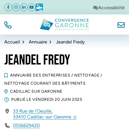
Gestion des traceurs
Aller
Aller
Aller
Accessibilité
Facebook
(ouverture dans un nouvel onglet)
Instagram
(ouverture dans un nouvel onglet)
Linkedin
(ouverture dans un nouvel onglet)
YouTube
(ouverture dans un nouvel onglet)
Météo
(ouverture dans un nouvel onglet)
à
au
au
la
contenu
pied
navigation
de
TÉL.
NOUS
Convergence Garonne
page
Accueil
Annuaire
Jeandel Fredy
JEANDEL FREDY
ANNUAIRE DES ENTREPRISES
/
NETTOYAGE
/
NETTOYAGE COURANT DES BÂTIMENTS
CADILLAC SUR GARONNE
PUBLIÉ LE
VENDREDI 20 JUIN 2025
33 Rue de l'Oeuille,
INFOS UTILES
(ouverture dans un nouvel 
(ouverture dans un nouvel
33410 Cadillac-sur-Garonne
0556629420