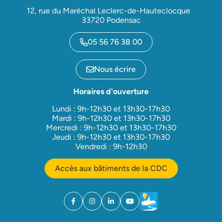
12, rue du Maréchal Leclerc-de-Hauteclocque
33720 Podensac
05 56 76 38 00
Nous écrire
Horaires d'ouverture
Lundi : 9h-12h30 et 13h30-17h30
Mardi : 9h-12h30 et 13h30-17h30
Mercredi : 9h-12h30 et 13h30-17h30
Jeudi : 9h-12h30 et 13h30-17h30
Vendredi : 9h-12h30
Accès aux bâtiments de la CDC
Facebook
(ouverture dans un nouvel onglet)
Instagram
(ouverture dans un nouvel onglet)
Linkedin
(ouverture dans un nouvel onglet)
YouTube
(ouverture dans un nouvel ong
Météo
(ouverture dans un nouv