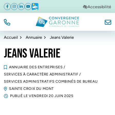
Gestion des traceurs
Aller
Aller
Aller
Accessibilité
Facebook
(ouverture dans un nouvel onglet)
Instagram
(ouverture dans un nouvel onglet)
Linkedin
(ouverture dans un nouvel onglet)
YouTube
(ouverture dans un nouvel onglet)
Météo
(ouverture dans un nouvel onglet)
à
au
au
la
contenu
pied
navigation
de
TÉL.
NOUS
Convergence Garonne
page
Accueil
Annuaire
Jeans Valerie
JEANS VALERIE
ANNUAIRE DES ENTREPRISES
/
SERVICES À CARACTÈRE ADMINISTRATIF
/
SERVICES ADMINISTRATIFS COMBINÉS DE BUREAU
SAINTE CROIX DU MONT
PUBLIÉ LE
VENDREDI 20 JUIN 2025