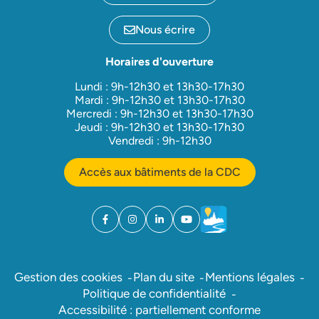
Nous écrire
Horaires d'ouverture
Lundi : 9h-12h30 et 13h30-17h30
Mardi : 9h-12h30 et 13h30-17h30
Mercredi : 9h-12h30 et 13h30-17h30
Jeudi : 9h-12h30 et 13h30-17h30
Vendredi : 9h-12h30
Accès aux bâtiments de la CDC
Facebook
(ouverture dans un nouvel onglet)
Instagram
(ouverture dans un nouvel onglet)
Linkedin
(ouverture dans un nouvel onglet)
YouTube
(ouverture dans un nouvel ong
Météo
(ouverture dans un nouv
Gestion des cookies
Plan du site
Mentions légales
Politique de confidentialité
Accessibilité : partiellement conforme