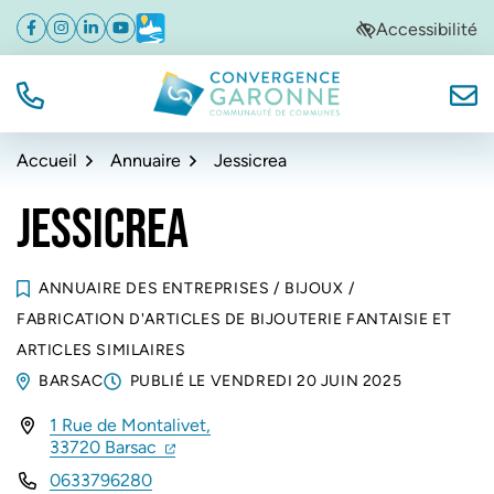
Gestion des traceurs
Aller
Aller
Aller
Accessibilité
Facebook
(ouverture dans un nouvel onglet)
Instagram
(ouverture dans un nouvel onglet)
Linkedin
(ouverture dans un nouvel onglet)
YouTube
(ouverture dans un nouvel onglet)
Météo
(ouverture dans un nouvel onglet)
à
au
au
la
contenu
pied
navigation
de
TÉL.
NOUS
Convergence Garonne
page
Accueil
Annuaire
Jessicrea
JESSICREA
ANNUAIRE DES ENTREPRISES
/
BIJOUX
/
FABRICATION D'ARTICLES DE BIJOUTERIE FANTAISIE ET
ARTICLES SIMILAIRES
BARSAC
PUBLIÉ LE
VENDREDI 20 JUIN 2025
1 Rue de Montalivet,
INFOS UTILES
(ouverture dans un nouvel onglet)
(ouverture dans un nouvel onglet)
33720 Barsac
0633796280