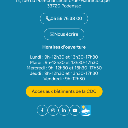
12, rue du Maréchal Leclerc-de-Hauteclocque
33720 Podensac
05 56 76 38 00
Nous écrire
Horaires d'ouverture
Lundi : 9h-12h30 et 13h30-17h30
Mardi : 9h-12h30 et 13h30-17h30
Mercredi : 9h-12h30 et 13h30-17h30
Jeudi : 9h-12h30 et 13h30-17h30
Vendredi : 9h-12h30
Accès aux bâtiments de la CDC
Facebook
(ouverture dans un nouvel onglet)
Instagram
(ouverture dans un nouvel onglet)
Linkedin
(ouverture dans un nouvel onglet)
YouTube
(ouverture dans un nouvel ong
Météo
(ouverture dans un nouv