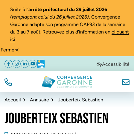
Gestion des traceurs
Suite à l’
arrêté préfectoral du 29 juillet 2026
(remplaçant celui du 26 juillet 2026)
, Convergence
Garonne adapte son programme CAP33 de la semaine
du 3 au 7 août. Retrouvez plus d’information en
cliquant
ici
Fermer
Aller
Aller
Aller
Accessibilité
Facebook
(ouverture dans un nouvel onglet)
Instagram
(ouverture dans un nouvel onglet)
Linkedin
(ouverture dans un nouvel onglet)
YouTube
(ouverture dans un nouvel onglet)
Météo
(ouverture dans un nouvel onglet)
à
au
au
la
contenu
pied
navigation
de
TÉL.
NOUS
Convergence Garonne
page
Accueil
Annuaire
Jouberteix Sebastien
JOUBERTEIX SEBASTIEN