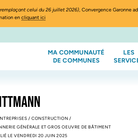
(remplaçant celui du 26 juillet 2026)
, Convergence Garonne a
rmation en
cliquant ici
MA COMMUNAUTÉ
LES
DE COMMUNES
SERVIC
RITTMANN
ENTREPRISES
/
CONSTRUCTION
/
NERIE GÉNÉRALE ET GROS OEUVRE DE BÂTIMENT
LIÉ LE
VENDREDI 20 JUIN 2025