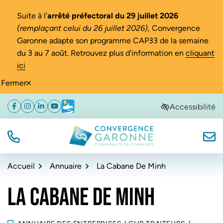
Gestion des traceurs
Suite à l’
arrêté préfectoral du 29 juillet 2026
(remplaçant celui du 26 juillet 2026)
, Convergence
Garonne adapte son programme CAP33 de la semaine
du 3 au 7 août. Retrouvez plus d’information en
cliquant
ici
Fermer
Aller
Aller
Aller
Accessibilité
Facebook
(ouverture dans un nouvel onglet)
Instagram
(ouverture dans un nouvel onglet)
Linkedin
(ouverture dans un nouvel onglet)
YouTube
(ouverture dans un nouvel onglet)
Météo
(ouverture dans un nouvel onglet)
à
au
au
la
contenu
pied
navigation
de
TÉL.
NOUS
Convergence Garonne
page
Accueil
Annuaire
La Cabane De Minh
LA CABANE DE MINH