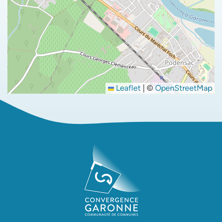
Leaflet
|
©
OpenStreetMap