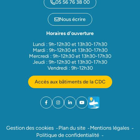
05 56 76 38 00
Nous écrire
Horaires d'ouverture
Lundi : 9h-12h30 et 13h30-17h30
Mardi : 9h-12h30 et 13h30-17h30
Mercredi : 9h-12h30 et 13h30-17h30
Jeudi : 9h-12h30 et 13h30-17h30
Vendredi : 9h-12h30
Accès aux bâtiments de la CDC
Facebook
(ouverture dans un nouvel onglet)
Instagram
(ouverture dans un nouvel onglet)
Linkedin
(ouverture dans un nouvel onglet)
YouTube
(ouverture dans un nouvel ong
Météo
(ouverture dans un nouv
Gestion des cookies
Plan du site
Mentions légales
Politique de confidentialité