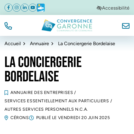
Gestion des traceurs
Aller
Aller
Aller
Accessibilité
Facebook
(ouverture dans un nouvel onglet)
Instagram
(ouverture dans un nouvel onglet)
Linkedin
(ouverture dans un nouvel onglet)
YouTube
(ouverture dans un nouvel onglet)
Météo
(ouverture dans un nouvel onglet)
à
au
au
la
contenu
pied
navigation
de
TÉL.
NOUS
Convergence Garonne
page
Accueil
Annuaire
La Conciergerie Bordelaise
LA CONCIERGERIE
BORDELAISE
ANNUAIRE DES ENTREPRISES
/
SERVICES ESSENTIELLEMENT AUX PARTICULIERS
/
AUTRES SERVICES PERSONNELS N.C.A.
CÉRONS
PUBLIÉ LE
VENDREDI 20 JUIN 2025