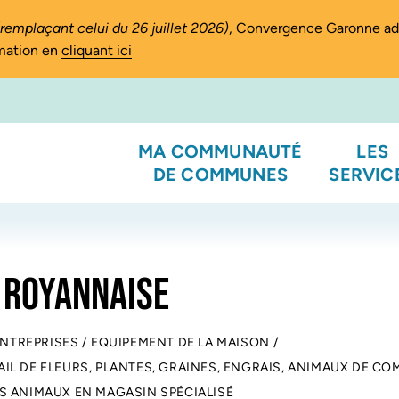
(remplaçant celui du 26 juillet 2026)
, Convergence Garonne a
rmation en
cliquant ici
MA COMMUNAUTÉ
LES
DE COMMUNES
SERVIC
 ROYANNAISE
ENTREPRISES
/
EQUIPEMENT DE LA MAISON
/
IL DE FLEURS, PLANTES, GRAINES, ENGRAIS, ANIMAUX DE CO
S ANIMAUX EN MAGASIN SPÉCIALISÉ