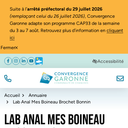
Gestion des traceurs
Suite à l’
arrêté préfectoral du 29 juillet 2026
(remplaçant celui du 26 juillet 2026)
, Convergence
Garonne adapte son programme CAP33 de la semaine
du 3 au 7 août. Retrouvez plus d’information en
cliquant
ici
Fermer
Aller
Aller
Aller
Accessibilité
Facebook
(ouverture dans un nouvel onglet)
Instagram
(ouverture dans un nouvel onglet)
Linkedin
(ouverture dans un nouvel onglet)
YouTube
(ouverture dans un nouvel onglet)
Météo
(ouverture dans un nouvel onglet)
à
au
au
la
contenu
pied
navigation
de
TÉL.
NOUS
Convergence Garonne
page
Accueil
Annuaire
Lab Anal Mes Boineau Brochet Bonnin
LAB ANAL MES BOINEAU