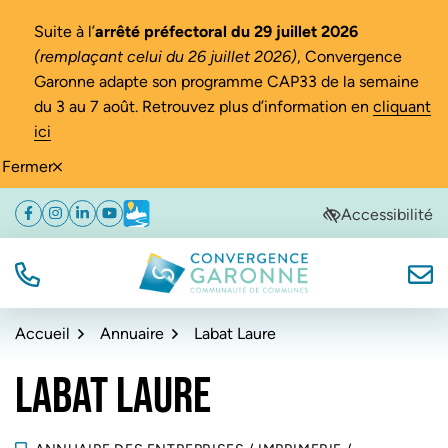
Gestion des traceurs
Suite à l’
arrêté préfectoral du 29 juillet 2026
(remplaçant celui du 26 juillet 2026)
, Convergence
Garonne adapte son programme CAP33 de la semaine
du 3 au 7 août. Retrouvez plus d’information en
cliquant
ici
Fermer
Aller
Aller
Aller
Accessibilité
Facebook
(ouverture dans un nouvel onglet)
Instagram
(ouverture dans un nouvel onglet)
Linkedin
(ouverture dans un nouvel onglet)
YouTube
(ouverture dans un nouvel onglet)
Météo
(ouverture dans un nouvel onglet)
à
au
au
la
contenu
pied
navigation
de
TÉL.
NOUS
Convergence Garonne
page
Accueil
Annuaire
Labat Laure
LABAT LAURE