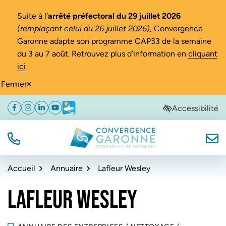
Gestion des traceurs
Suite à l’
arrêté préfectoral du 29 juillet 2026
(remplaçant celui du 26 juillet 2026)
, Convergence
Garonne adapte son programme CAP33 de la semaine
du 3 au 7 août. Retrouvez plus d’information en
cliquant
ici
Fermer
Aller
Aller
Aller
Accessibilité
Facebook
(ouverture dans un nouvel onglet)
Instagram
(ouverture dans un nouvel onglet)
Linkedin
(ouverture dans un nouvel onglet)
YouTube
(ouverture dans un nouvel onglet)
Météo
(ouverture dans un nouvel onglet)
à
au
au
la
contenu
pied
navigation
de
TÉL.
NOUS
Convergence Garonne
page
Accueil
Annuaire
Lafleur Wesley
LAFLEUR WESLEY