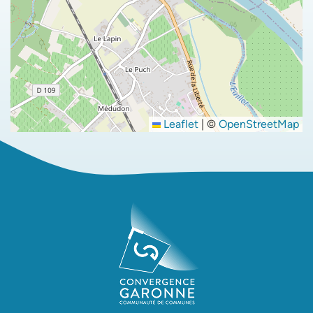
Leaflet
|
©
OpenStreetMap