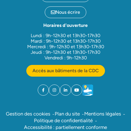
Nous écrire
Horaires d'ouverture
Lundi : 9h-12h30 et 13h30-17h30
Mardi : 9h-12h30 et 13h30-17h30
Mercredi : 9h-12h30 et 13h30-17h30
Jeudi : 9h-12h30 et 13h30-17h30
Vendredi : 9h-12h30
Accès aux bâtiments de la CDC
Facebook
(ouverture dans un nouvel onglet)
Instagram
(ouverture dans un nouvel onglet)
Linkedin
(ouverture dans un nouvel onglet)
YouTube
(ouverture dans un nouvel ong
Météo
(ouverture dans un nouv
Gestion des cookies
Plan du site
Mentions légales
Politique de confidentialité
Accessibilité : partiellement conforme