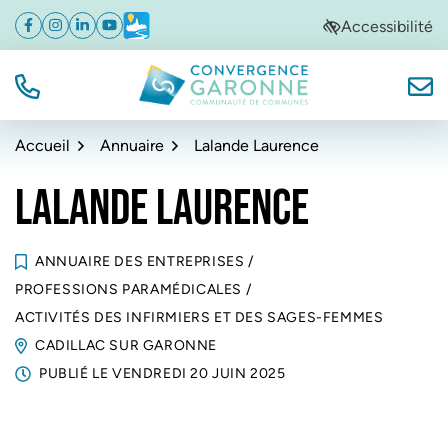
Gestion des traceurs
Aller
Aller
Aller
Accessibilité
Facebook
(ouverture dans un nouvel onglet)
Instagram
(ouverture dans un nouvel onglet)
Linkedin
(ouverture dans un nouvel onglet)
YouTube
(ouverture dans un nouvel onglet)
Météo
(ouverture dans un nouvel onglet)
à
au
au
la
contenu
pied
navigation
de
TÉL.
NOUS
Convergence Garonne
page
Accueil
Annuaire
Lalande Laurence
LALANDE LAURENCE
ANNUAIRE DES ENTREPRISES
/
PROFESSIONS PARAMÉDICALES
/
ACTIVITÉS DES INFIRMIERS ET DES SAGES-FEMMES
CADILLAC SUR GARONNE
PUBLIÉ LE
VENDREDI 20 JUIN 2025