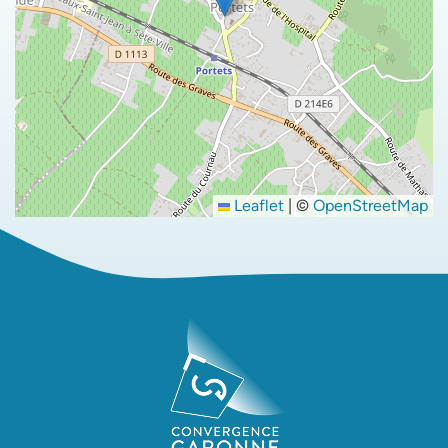
Leaflet
|
©
OpenStreetMap