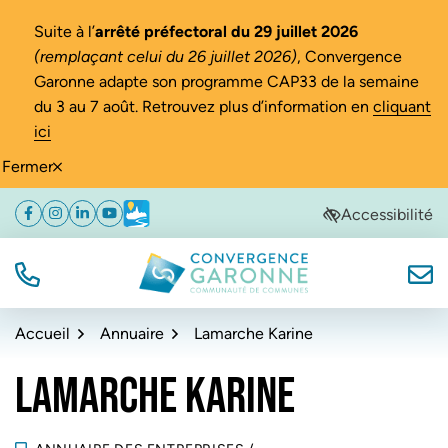
Gestion des traceurs
Suite à l’
arrêté préfectoral du 29 juillet 2026
(remplaçant celui du 26 juillet 2026)
, Convergence
Garonne adapte son programme CAP33 de la semaine
du 3 au 7 août. Retrouvez plus d’information en
cliquant
ici
Fermer
Aller
Aller
Aller
Accessibilité
Facebook
(ouverture dans un nouvel onglet)
Instagram
(ouverture dans un nouvel onglet)
Linkedin
(ouverture dans un nouvel onglet)
YouTube
(ouverture dans un nouvel onglet)
Météo
(ouverture dans un nouvel onglet)
à
au
au
la
contenu
pied
navigation
de
TÉL.
NOUS
Convergence Garonne
page
Accueil
Annuaire
Lamarche Karine
LAMARCHE KARINE