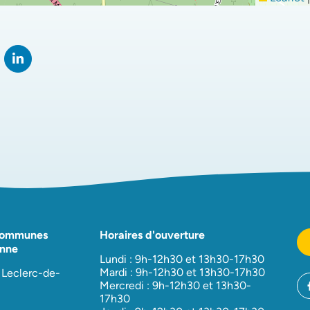
rtager sur Facebook
verture dans un nouvel onglet)
Partager sur LinkedIn
(ouverture dans un nouvel onglet)
Communes
Horaires d'ouverture
nne
Lundi : 9h-12h30 et 13h30-17h30
Mardi : 9h-12h30 et 13h30-17h30
 Leclerc-de-
Mercredi : 9h-12h30 et 13h30-
17h30