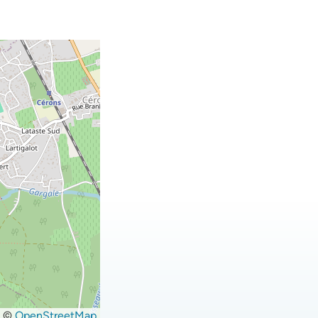
©
OpenStreetMap