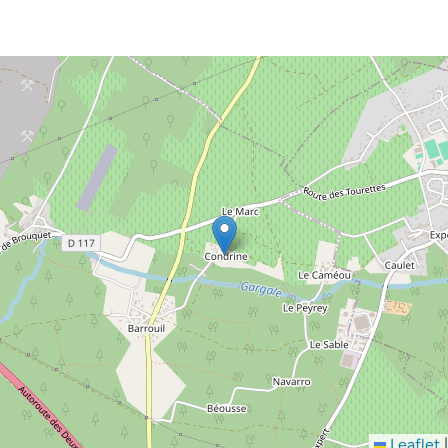
Leaflet
|