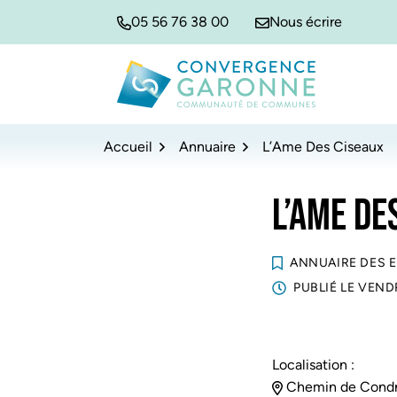
Gestion des traceurs
Aller
Aller
Aller
05 56 76 38 00
Nous écrire
à
au
au
la
contenu
pied
navigation
de
Convergence Garonne
page
Accueil
Annuaire
L’Ame Des Ciseaux
L’AME DE
ANNUAIRE DES 
PUBLIÉ LE
VENDR
Localisation :
Chemin de Condr