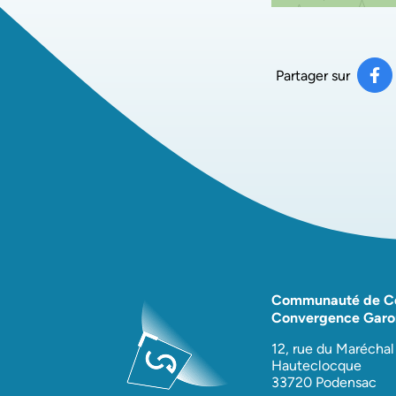
Partager sur
Pa
(ou
Communauté de 
Convergence Garo
12, rue du Maréchal
Hauteclocque
33720 Podensac