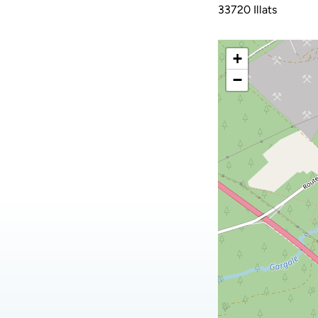
33720 Illats
+
−