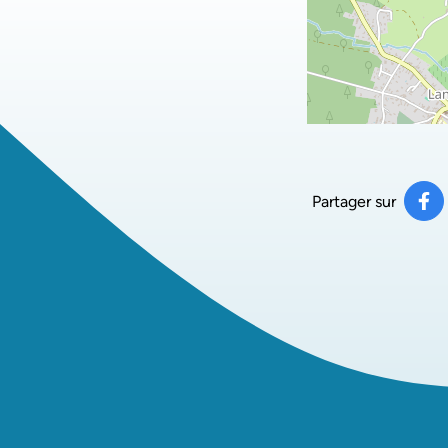
Partager sur
Pa
(ou