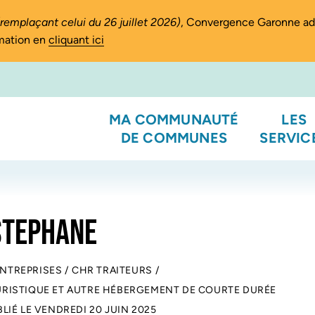
(remplaçant celui du 26 juillet 2026)
, Convergence Garonne a
rmation en
cliquant ici
MA COMMUNAUTÉ
LES
DE COMMUNES
SERVIC
STEPHANE
ENTREPRISES
/
CHR TRAITEURS
/
RISTIQUE ET AUTRE HÉBERGEMENT DE COURTE DURÉE
BLIÉ LE
VENDREDI 20 JUIN 2025