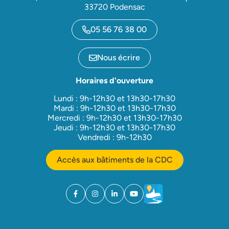
33720 Podensac
05 56 76 38 00
Nous écrire
Horaires d'ouverture
Lundi : 9h-12h30 et 13h30-17h30
Mardi : 9h-12h30 et 13h30-17h30
Mercredi : 9h-12h30 et 13h30-17h30
Jeudi : 9h-12h30 et 13h30-17h30
Vendredi : 9h-12h30
Accès aux bâtiments de la CDC
Facebook
(ouverture dans un nouvel onglet)
Instagram
(ouverture dans un nouvel onglet)
Linkedin
(ouverture dans un nouvel onglet)
YouTube
(ouverture dans un nouvel ong
Météo
(ouverture dans un nouv