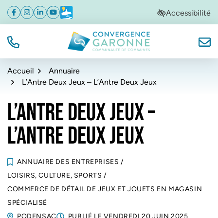
Gestion des traceurs
Aller
Aller
Aller
Accessibilité
Facebook
(ouverture dans un nouvel onglet)
Instagram
(ouverture dans un nouvel onglet)
Linkedin
(ouverture dans un nouvel onglet)
YouTube
(ouverture dans un nouvel onglet)
Météo
(ouverture dans un nouvel onglet)
à
au
au
la
contenu
pied
navigation
de
TÉL.
NOUS
Convergence Garonne
page
Accueil
Annuaire
L’Antre Deux Jeux – L’Antre Deux Jeux
L’ANTRE DEUX JEUX –
L’ANTRE DEUX JEUX
ANNUAIRE DES ENTREPRISES
/
LOISIRS, CULTURE, SPORTS
/
COMMERCE DE DÉTAIL DE JEUX ET JOUETS EN MAGASIN
SPÉCIALISÉ
PODENSAC
PUBLIÉ LE
VENDREDI 20 JUIN 2025