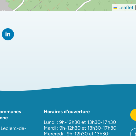
Leaflet
|
rtager sur Facebook
verture dans un nouvel onglet)
Partager sur LinkedIn
(ouverture dans un nouvel onglet)
Communes
Horaires d'ouverture
nne
Lundi : 9h-12h30 et 13h30-17h30
Mardi : 9h-12h30 et 13h30-17h30
 Leclerc-de-
Mercredi : 9h-12h30 et 13h30-