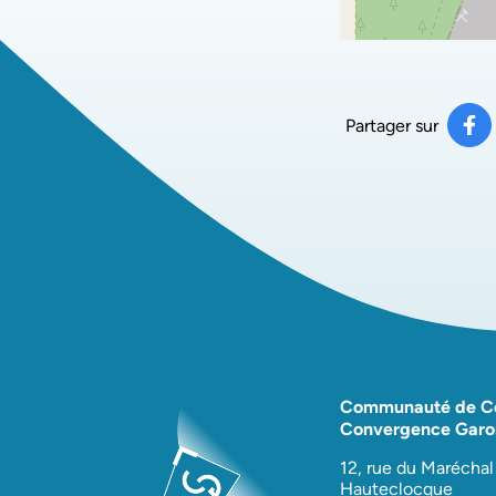
Partager sur
Pa
(ou
Communauté de 
Convergence Garo
12, rue du Maréchal
Hauteclocque