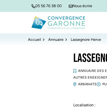
Gestion des traceurs
Aller
Aller
Aller
05 56 76 38 00
Nous écrire
à
au
au
la
contenu
pied
navigation
de
Convergence Garonne
page
Accueil
Annuaire
Lassegnore Herve
LASSEGN
ANNUAIRE DES 
AUTRES ENSEIGNE
ARBANATS
PU
Localisation :