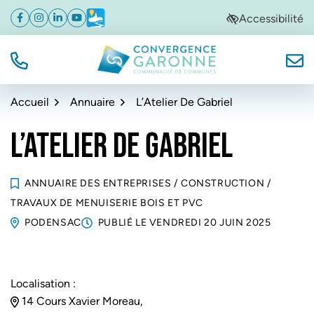
Gestion des traceurs
Aller
Aller
Aller
Accessibilité
Facebook
(ouverture dans un nouvel onglet)
Instagram
(ouverture dans un nouvel onglet)
Linkedin
(ouverture dans un nouvel onglet)
YouTube
(ouverture dans un nouvel onglet)
Météo
(ouverture dans un nouvel onglet)
à
au
au
la
contenu
pied
navigation
de
TÉL.
NOUS
Convergence Garonne
page
Accueil
Annuaire
L’Atelier De Gabriel
L’ATELIER DE GABRIEL
ANNUAIRE DES ENTREPRISES
/
CONSTRUCTION
/
TRAVAUX DE MENUISERIE BOIS ET PVC
PODENSAC
PUBLIÉ LE
VENDREDI 20 JUIN 2025
Localisation :
14 Cours Xavier Moreau,