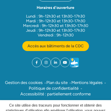
Horaires d'ouverture
Lundi : 9h-12h30 et 13h30-17h30
Mardi : 9h-12h30 et 13h30-17h30
Mercredi : 9h-12h30 et 13h30-17h30
Jeudi : 9h-12h30 et 13h30-17h30
Vendredi : 9h-12h30
Accès aux bâtiments de la CDC
Facebook
(ouverture dans un nouvel onglet)
Instagram
(ouverture dans un nouvel onglet)
Linkedin
(ouverture dans un nouvel onglet)
YouTube
(ouverture dans un nouvel ong
Météo
(ouverture dans un nouv
Gestion des cookies
Plan du site
Mentions légales
Politique de confidentialité
Accessibilité : partiellement conforme
Ce site utilise des traceurs pour fonctionner et obtenir des
Inovagora (ouverture dans un nou
Site réalisé par
statistiques d'utilisation afin améliorer l'utilisation, vous pouvez