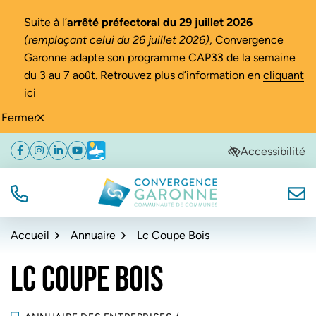
Gestion des traceurs
Suite à l’
arrêté préfectoral du 29 juillet 2026
(remplaçant celui du 26 juillet 2026)
, Convergence
Garonne adapte son programme CAP33 de la semaine
du 3 au 7 août. Retrouvez plus d’information en
cliquant
ici
Fermer
Aller
Aller
Aller
Accessibilité
Facebook
(ouverture dans un nouvel onglet)
Instagram
(ouverture dans un nouvel onglet)
Linkedin
(ouverture dans un nouvel onglet)
YouTube
(ouverture dans un nouvel onglet)
Météo
(ouverture dans un nouvel onglet)
à
au
au
la
contenu
pied
navigation
de
TÉL.
NOUS
Convergence Garonne
page
Accueil
Annuaire
Lc Coupe Bois
LC COUPE BOIS