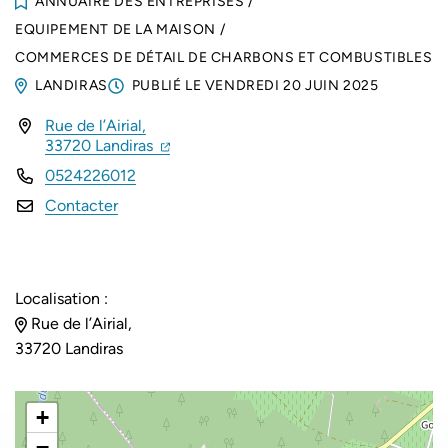
ANNUAIRE DES ENTREPRISES
/
EQUIPEMENT DE LA MAISON
/
COMMERCES DE DÉTAIL DE CHARBONS ET COMBUSTIBLES
LANDIRAS
PUBLIÉ LE
VENDREDI 20 JUIN 2025
Rue de l’Airial,
INFOS UTILES
(ouverture dans un nouvel onglet)
(ouverture dans un nouvel onglet)
33720 Landiras
0524226012
Contacter
Localisation :
Rue de l’Airial,
33720 Landiras
+
−