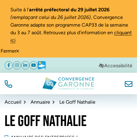
Gestion des traceurs
Suite à l’
arrêté préfectoral du 29 juillet 2026
(remplaçant celui du 26 juillet 2026)
, Convergence
Garonne adapte son programme CAP33 de la semaine
du 3 au 7 août. Retrouvez plus d’information en
cliquant
ici
Fermer
Aller
Aller
Aller
Accessibilité
Facebook
(ouverture dans un nouvel onglet)
Instagram
(ouverture dans un nouvel onglet)
Linkedin
(ouverture dans un nouvel onglet)
YouTube
(ouverture dans un nouvel onglet)
Météo
(ouverture dans un nouvel onglet)
à
au
au
la
contenu
pied
navigation
de
TÉL.
NOUS
Convergence Garonne
page
Accueil
Annuaire
Le Goff Nathalie
LE GOFF NATHALIE