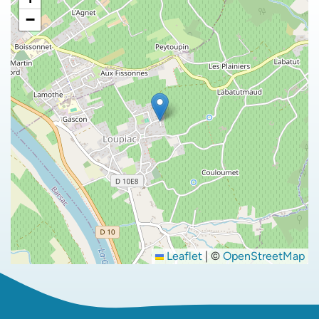
−
Leaflet
|
©
OpenStreetMap