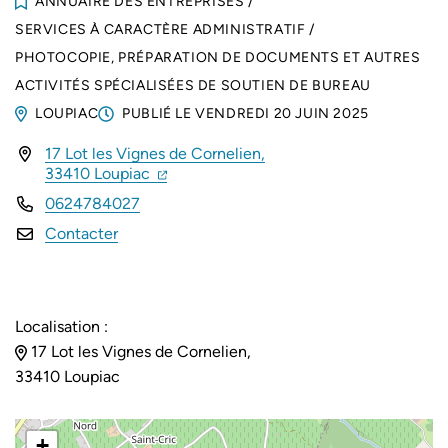
ANNUAIRE DES ENTREPRISES
/
SERVICES À CARACTÈRE ADMINISTRATIF
/
PHOTOCOPIE, PRÉPARATION DE DOCUMENTS ET AUTRES
ACTIVITÉS SPÉCIALISÉES DE SOUTIEN DE BUREAU
LOUPIAC
PUBLIÉ LE
VENDREDI 20 JUIN 2025
17 Lot les Vignes de Cornelien,
INFOS UTILES
(ouverture dans un nouvel onglet)
(ouverture dans un nouvel onglet)
33410 Loupiac
0624784027
Contacter
Localisation :
17 Lot les Vignes de Cornelien,
33410 Loupiac
+