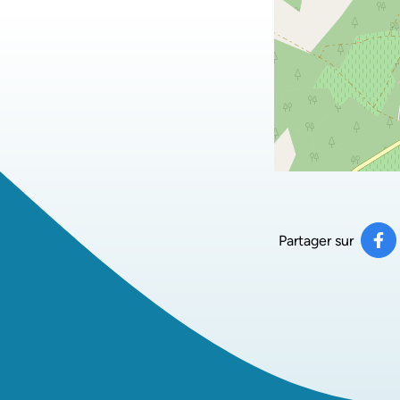
Partager sur
Pa
(ou