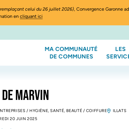
(remplaçant celui du 26 juillet 2026)
, Convergence Garonne a
rmation en
cliquant ici
MA COMMUNAUTÉ
LES
DE COMMUNES
SERVIC
 DE MARVIN
ENTREPRISES
/
HYGIÈNE, SANTÉ, BEAUTÉ
/
COIFFURE
ILLATS
EDI 20 JUIN 2025