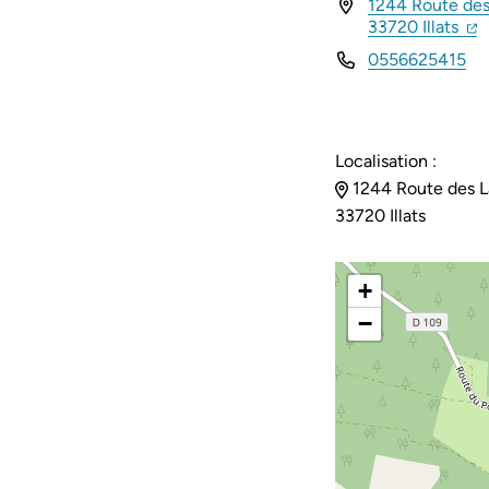
1244 Route des
INFOS UTILES
(ou
(
33720 Illats
0556625415
Localisation :
1244 Route des L
33720 Illats
+
−