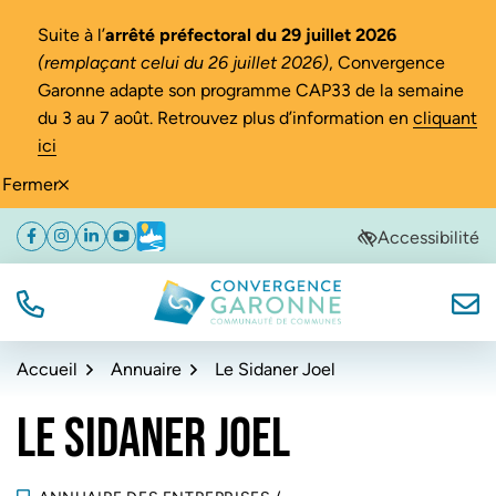
Gestion des traceurs
Suite à l’
arrêté préfectoral du 29 juillet 2026
(remplaçant celui du 26 juillet 2026)
, Convergence
Garonne adapte son programme CAP33 de la semaine
du 3 au 7 août. Retrouvez plus d’information en
cliquant
ici
Fermer
Aller
Aller
Aller
Accessibilité
Facebook
(ouverture dans un nouvel onglet)
Instagram
(ouverture dans un nouvel onglet)
Linkedin
(ouverture dans un nouvel onglet)
YouTube
(ouverture dans un nouvel onglet)
Météo
(ouverture dans un nouvel onglet)
à
au
au
la
contenu
pied
navigation
de
TÉL.
NOUS
Convergence Garonne
page
Accueil
Annuaire
Le Sidaner Joel
LE SIDANER JOEL