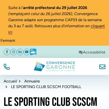
Gestion des traceurs
Suite à l’
arrêté préfectoral du 29 juillet 2026
(remplaçant celui du 26 juillet 2026)
, Convergence
Garonne adapte son programme CAP33 de la semaine
du 3 au 7 août. Retrouvez plus d’information en
cliquant
ici
Fermer
Aller
Aller
Aller
Accessibilité
Facebook
(ouverture dans un nouvel onglet)
Instagram
(ouverture dans un nouvel onglet)
Linkedin
(ouverture dans un nouvel onglet)
YouTube
(ouverture dans un nouvel onglet)
Météo
(ouverture dans un nouvel onglet)
à
au
au
la
contenu
pied
navigation
de
TÉL.
NOUS
Convergence Garonne
page
Accueil
Annuaire
LE SPORTING CLUB SCSCM FOOTBALL
LE SPORTING CLUB SCSCM