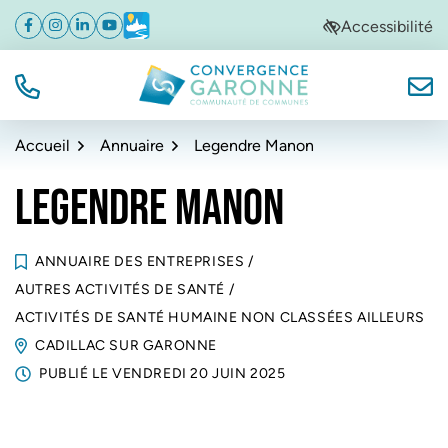
Gestion des traceurs
Aller
Aller
Aller
Accessibilité
Facebook
(ouverture dans un nouvel onglet)
Instagram
(ouverture dans un nouvel onglet)
Linkedin
(ouverture dans un nouvel onglet)
YouTube
(ouverture dans un nouvel onglet)
Météo
(ouverture dans un nouvel onglet)
à
au
au
la
contenu
pied
navigation
de
TÉL.
NOUS
Convergence Garonne
page
Accueil
Annuaire
Legendre Manon
LEGENDRE MANON
ANNUAIRE DES ENTREPRISES
/
AUTRES ACTIVITÉS DE SANTÉ
/
ACTIVITÉS DE SANTÉ HUMAINE NON CLASSÉES AILLEURS
CADILLAC SUR GARONNE
PUBLIÉ LE
VENDREDI 20 JUIN 2025