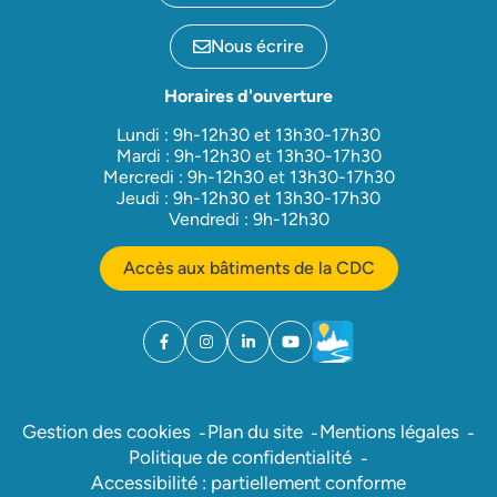
Nous écrire
Horaires d'ouverture
Lundi : 9h-12h30 et 13h30-17h30
Mardi : 9h-12h30 et 13h30-17h30
Mercredi : 9h-12h30 et 13h30-17h30
Jeudi : 9h-12h30 et 13h30-17h30
Vendredi : 9h-12h30
Accès aux bâtiments de la CDC
Facebook
(ouverture dans un nouvel onglet)
Instagram
(ouverture dans un nouvel onglet)
Linkedin
(ouverture dans un nouvel onglet)
YouTube
(ouverture dans un nouvel ong
Météo
(ouverture dans un nouv
Gestion des cookies
Plan du site
Mentions légales
Politique de confidentialité
Accessibilité : partiellement conforme