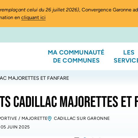
(remplaçant celui du 26 juillet 2026)
, Convergence Garonne a
rmation en
cliquant ici
MA COMMUNAUTÉ
LES
DE COMMUNES
SERVIC
LAC MAJORETTES ET FANFARE
TS CADILLAC MAJORETTES ET 
PORTIVE
/
MAJORETTE
CADILLAC SUR GARONNE
 05 JUIN 2025