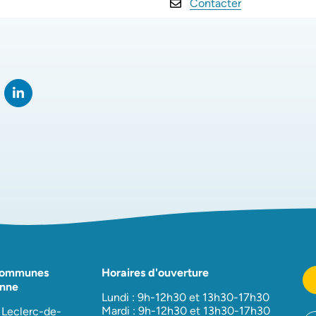
Contacter
rtager sur Facebook
verture dans un nouvel onglet)
Partager sur LinkedIn
(ouverture dans un nouvel onglet)
Communes
Horaires d'ouverture
nne
Lundi : 9h-12h30 et 13h30-17h30
Mardi : 9h-12h30 et 13h30-17h30
 Leclerc-de-