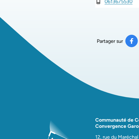
0613675530
INFOS UTILES
Partager sur
Pa
(ou
Communauté de 
Convergence Garo
12, rue du Maréchal