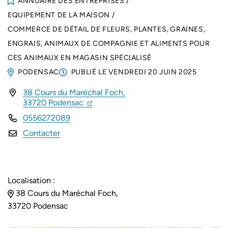
ANNUAIRE DES ENTREPRISES
/
EQUIPEMENT DE LA MAISON
/
COMMERCE DE DÉTAIL DE FLEURS, PLANTES, GRAINES,
ENGRAIS, ANIMAUX DE COMPAGNIE ET ALIMENTS POUR
CES ANIMAUX EN MAGASIN SPÉCIALISÉ
PODENSAC
PUBLIÉ LE
VENDREDI 20 JUIN 2025
38 Cours du Maréchal Foch,
INFOS UTILES
(ouverture dans un nouvel onglet)
(ouverture dans un nouvel onglet)
33720 Podensac
0556272089
Contacter
Localisation :
38 Cours du Maréchal Foch,
33720 Podensac