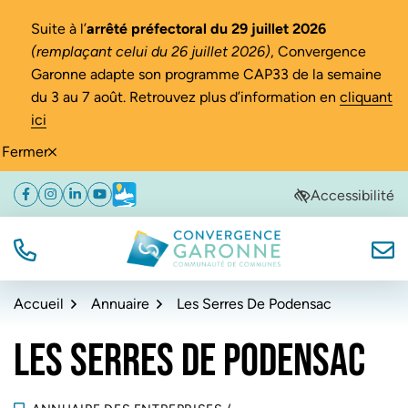
Gestion des traceurs
Suite à l’
arrêté préfectoral du 29 juillet 2026
(remplaçant celui du 26 juillet 2026)
, Convergence
Garonne adapte son programme CAP33 de la semaine
du 3 au 7 août. Retrouvez plus d’information en
cliquant
ici
Fermer
Aller
Aller
Aller
Accessibilité
Facebook
(ouverture dans un nouvel onglet)
Instagram
(ouverture dans un nouvel onglet)
Linkedin
(ouverture dans un nouvel onglet)
YouTube
(ouverture dans un nouvel onglet)
Météo
(ouverture dans un nouvel onglet)
à
au
au
la
contenu
pied
navigation
de
TÉL.
NOUS
Convergence Garonne
page
Accueil
Annuaire
Les Serres De Podensac
LES SERRES DE PODENSAC