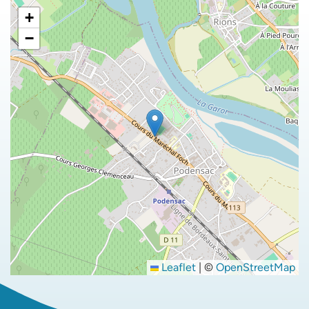
+
−
Leaflet
|
©
OpenStreetMap