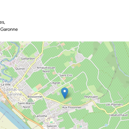
es,
-Garonne