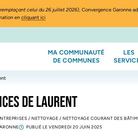
(remplaçant celui du 26 juillet 2026)
, Convergence Garonne a
rmation en
cliquant ici
MA COMMUNAUTÉ
LES
DE COMMUNES
SERVIC
ent
ICES DE LAURENT
ENTREPRISES
/
NETTOYAGE
/
NETTOYAGE COURANT DES BÂTI
GARONNE
PUBLIÉ LE
VENDREDI 20 JUIN 2025