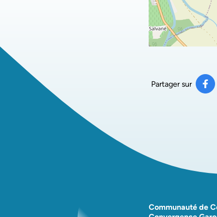
Partager sur
Pa
(ou
Communauté de 
Convergence Garo