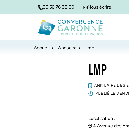
Gestion des traceurs
Aller
Aller
Aller
05 56 76 38 00
Nous écrire
à
au
au
la
contenu
pied
navigation
de
Convergence Garonne
page
Accueil
Annuaire
Lmp
LMP
ANNUAIRE DES 
PUBLIÉ LE
VENDR
Localisation :
4 Avenue des Arai