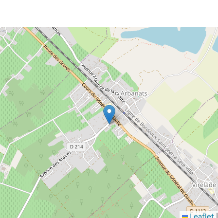
Leaflet
|