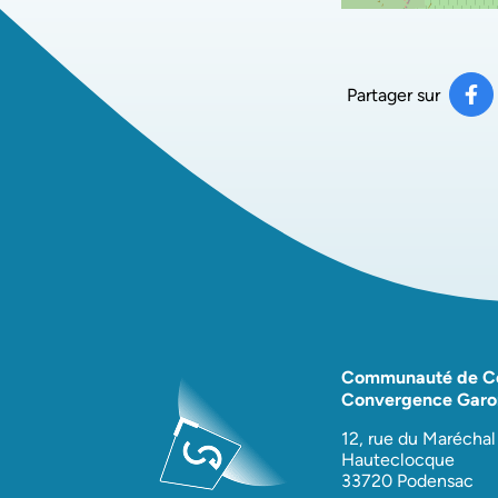
Partager sur
Pa
(ou
Communauté de 
Convergence Garo
12, rue du Maréchal
Hauteclocque
33720 Podensac