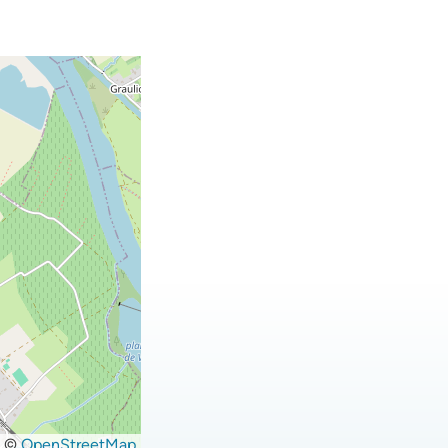
©
OpenStreetMap