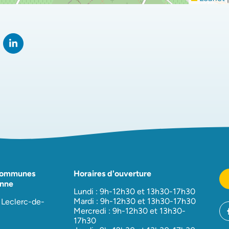
rtager sur Facebook
verture dans un nouvel onglet)
Partager sur LinkedIn
(ouverture dans un nouvel onglet)
Communes
Horaires d'ouverture
nne
Lundi : 9h-12h30 et 13h30-17h30
Mardi : 9h-12h30 et 13h30-17h30
 Leclerc-de-
Mercredi : 9h-12h30 et 13h30-
17h30