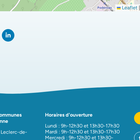
Leaflet
|
rtager sur Facebook
verture dans un nouvel onglet)
Partager sur LinkedIn
(ouverture dans un nouvel onglet)
Communes
Horaires d'ouverture
nne
Lundi : 9h-12h30 et 13h30-17h30
Mardi : 9h-12h30 et 13h30-17h30
 Leclerc-de-
Mercredi : 9h-12h30 et 13h30-