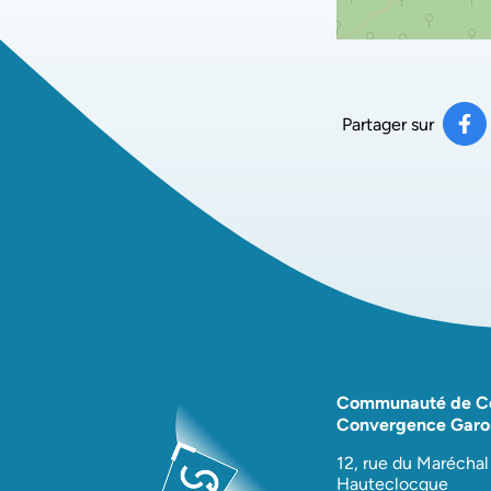
Partager sur
Pa
(ou
Communauté de 
Convergence Garo
12, rue du Maréchal
Hauteclocque