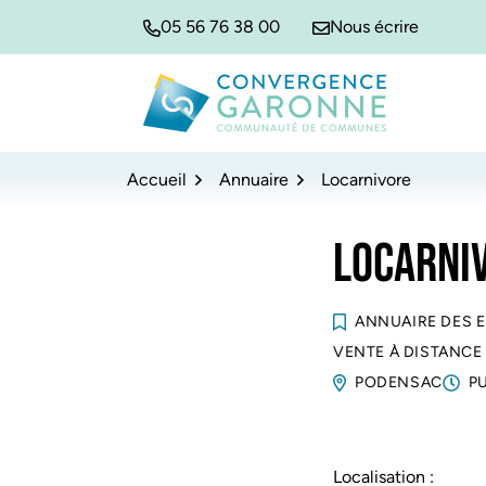
Gestion des traceurs
Aller
Aller
Aller
05 56 76 38 00
Nous écrire
à
au
au
la
contenu
pied
navigation
de
Convergence Garonne
page
Accueil
Annuaire
Locarnivore
LOCARNI
ANNUAIRE DES 
VENTE À DISTANCE
PODENSAC
P
Localisation :