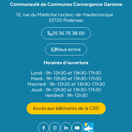
Communauté de Communes Convergence Garonne
12, rue du Maréchal Leclerc-de-Hauteclocque
33720 Podensac
05 56 76 38 00
Nous écrire
Horaires d'ouverture
Lundi : 9h-12h30 et 13h30-17h30
Mardi : 9h-12h30 et 13h30-17h30
Mercredi : 9h-12h30 et 13h30-17h30
Jeudi : 9h-12h30 et 13h30-17h30
Vendredi : 9h-12h30
Accès aux bâtiments de la CDC
Facebook
(ouverture dans un nouvel onglet)
Instagram
(ouverture dans un nouvel onglet)
Linkedin
(ouverture dans un nouvel onglet)
YouTube
(ouverture dans un nouvel ong
Météo
(ouverture dans un nouv