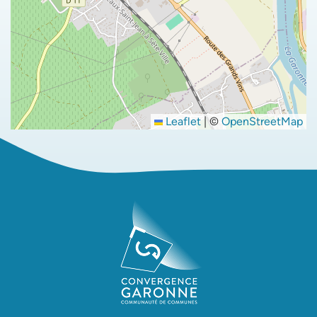
Leaflet
|
©
OpenStreetMap