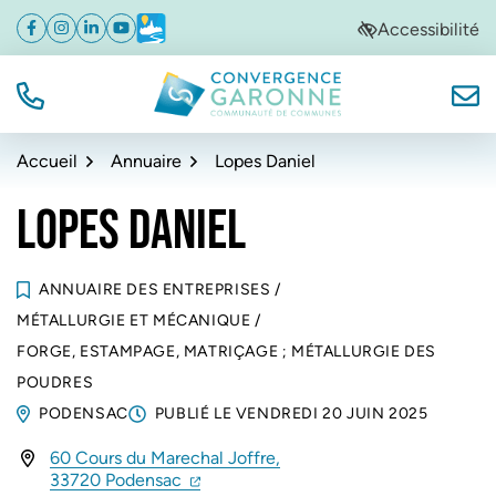
Gestion des traceurs
Aller
Aller
Aller
Accessibilité
Facebook
(ouverture dans un nouvel onglet)
Instagram
(ouverture dans un nouvel onglet)
Linkedin
(ouverture dans un nouvel onglet)
YouTube
(ouverture dans un nouvel onglet)
Météo
(ouverture dans un nouvel onglet)
à
au
au
la
contenu
pied
navigation
de
TÉL.
NOUS
Convergence Garonne
page
Accueil
Annuaire
Lopes Daniel
LOPES DANIEL
ANNUAIRE DES ENTREPRISES
/
MÉTALLURGIE ET MÉCANIQUE
/
FORGE, ESTAMPAGE, MATRIÇAGE ; MÉTALLURGIE DES
POUDRES
PODENSAC
PUBLIÉ LE
VENDREDI 20 JUIN 2025
60 Cours du Marechal Joffre,
INFOS UTILES
(ouverture dans un nouvel onglet)
(ouverture dans un nouvel onglet)
33720 Podensac